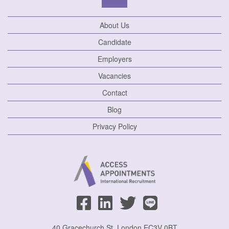
About Us
Candidate
Employers
Vacancies
Contact
Blog
Privacy Policy
40 Gracechurch St, London EC3V 0BT