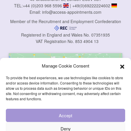
TEL:
+44 (0)203 968 5596
|
+49(0)69222224602
Email:
info@access-appointments.com
Member of the Recruitment and Employment Confederation
Registered in England and Wales No. 07351935
VAT Registration No. 853 4904 13
Manage Cookie Consent
To provide the best experiences, we use technologies like cookies to store
and/or access device information. Consenting to these technologies will
allow us to process data such as browsing behavior or unique IDs on this
Click to accept marketing cookies and
site. Not consenting or withdrawing consent, may adversely affect certain
enable this content
features and functions.
Accept
Deny