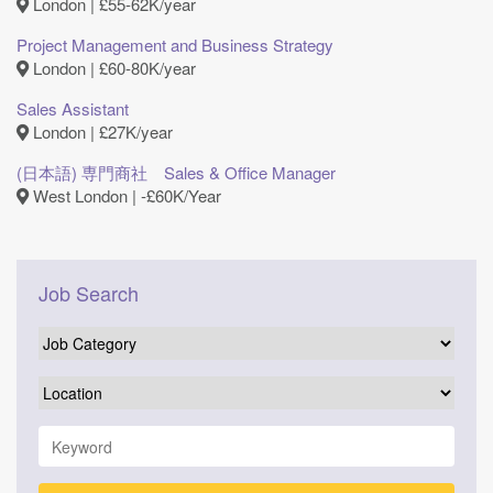
London | £55-62K/year
Project Management and Business Strategy
London | £60-80K/year
Sales Assistant
London | £27K/year
(日本語) 専門商社 Sales & Office Manager
West London | ‐£60K/Year
Job Search