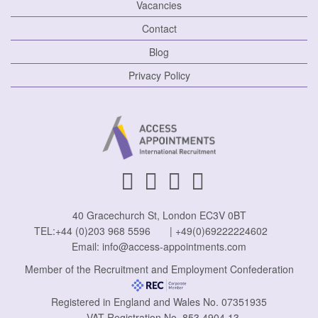
Vacancies
Contact
Blog
Privacy Policy
40 Gracechurch St, London EC3V 0BT
TEL:
+44 (0)203 968 5596
|
+49(0)69222224602
Email:
info@access-appointments.com
Member of the Recruitment and Employment Confederation
Registered in England and Wales No. 07351935
VAT Registration No. 853 4904 13