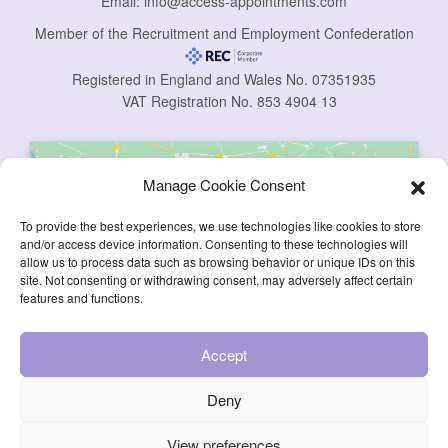
Email:
info@access-appointments.com
Member of the Recruitment and Employment Confederation
Registered in England and Wales No. 07351935
VAT Registration No. 853 4904 13
Manage Cookie Consent
To provide the best experiences, we use technologies like cookies to store
and/or access device information. Consenting to these technologies will
allow us to process data such as browsing behavior or unique IDs on this
Click to accept marketing cookies and
site. Not consenting or withdrawing consent, may adversely affect certain
enable this content
features and functions.
Accept
Deny
View preferences
© 2026 Access Appointments Consultancy Limited, All Rights Reserved.