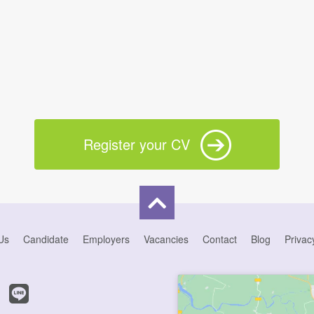
Register your CV
Us
Candidate
Employers
Vacancies
Contact
Blog
Privac