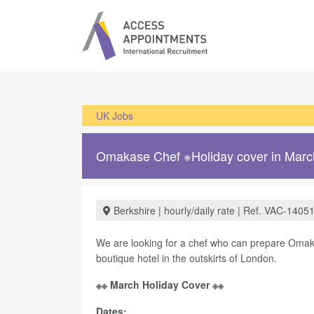
UK Jobs
Omakase Chef ※Holiday cover in Marc
Berkshire | hourly/daily rate | Ref. VAC-1405
We are looking for a chef who can prepare Omaka
boutique hotel in the outskirts of London.
※※ March Holiday Cover ※※
Dates: