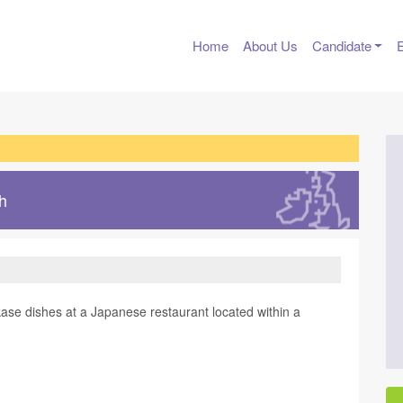
Home
About Us
Candidate
h
1
se dishes at a Japanese restaurant located within a