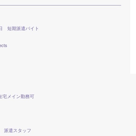
19日 短期派遣バイト
ects
 在宅メイン勤務可
ト 派遣スタッフ