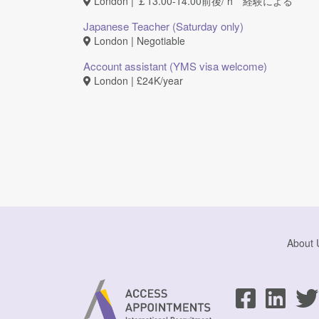
London | ￡13.00-14.00前後/ h 経験による
Japanese Teacher (Saturday only)
London | Negotiable
Account assistant (YMS visa welcome)
London | £24K/year
About 