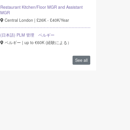
Restaurant Kitchen/Floor MGR and Assistant
MGR
Central London | £26K - £40K/Year
(日本語) PLM 管理 ベルギー
ベルギー | up to €60K (経験による）
See all