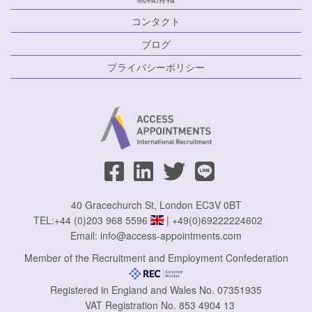
コンタクト
ブログ
プライバシーポリシー
40 Gracechurch St, London EC3V 0BT
TEL:
+44 (0)203 968 5596
|
+49(0)69222224602
Email:
info@access-appointments.com
Member of the Recruitment and Employment Confederation
Registered in England and Wales No. 07351935
VAT Registration No. 853 4904 13