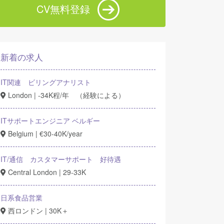
CV無料登録
新着の求人
IT関連 ビリングアナリスト
London | -34K程/年 （経験による）
ITサポートエンジニア ベルギー
Belgium | €30-40K/year
IT/通信 カスタマーサポート 好待遇
Central London | 29-33K
日系食品営業
西ロンドン | 30K＋