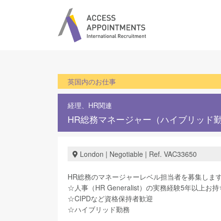
英国内のお仕事
経理、HR関連
HR総務マネージャー（ハイブリッド
London | Negotiable | Ref. VAC33650
HR総務のマネージャーレベル担当者を募集しま
☆人事（HR Generalist）の実務経験5年以上お
☆CIPDなど資格保持者歓迎
☆ハイブリッド勤務