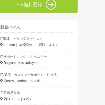
CV無料登録
新着の求人
IT関連 ビリングアナリスト
London | -34K程/年 （経験による）
ITサポートエンジニア ベルギー
Belgium | €30-40K/year
IT/通信 カスタマーサポート 好待遇
Central London | 29-33K
日系食品営業
西ロンドン | 30K＋