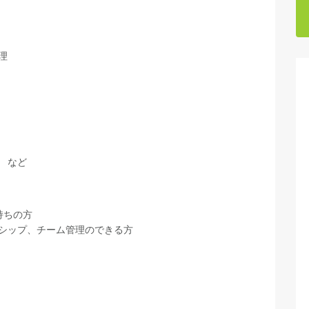
理
 など
持ちの方
シップ、チーム管理のできる方