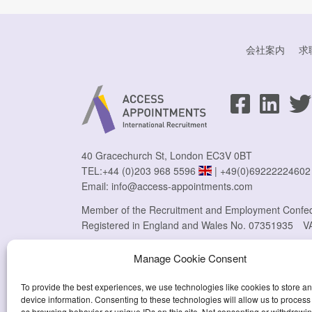
会社案内
求
40 Gracechurch St, London EC3V 0BT
TEL:
+44 (0)203 968 5596
|
+49(0)69222224602
Email:
info@access-appointments.com
Member of the Recruitment and Employment Confe
Registered in England and Wales No. 07351935
V
Manage Cookie Consent
To provide the best experiences, we use technologies like cookies to store a
device information. Consenting to these technologies will allow us to process
as browsing behavior or unique IDs on this site. Not consenting or withdrawi