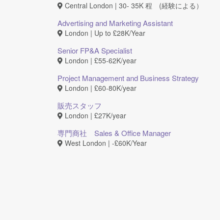
Central London | 30- 35K 程 (経験による）
Advertising and Marketing Assistant
London | Up to £28K/Year
Senior FP&A Specialist
London | £55-62K/year
Project Management and Business Strategy
London | £60-80K/year
販売スタッフ
London | £27K/year
専門商社 Sales & Office Manager
West London | ‐£60K/Year