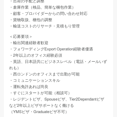
・出荷の手配と調整
・倉庫作業（検品、簡単な梱包作業）
・顧客・プロバイダーからの問い合わせ対応
・貨物取扱、梱包の調整
・輸送コストのリサーチ・見積もり管理
＜応募要項＞
・輸出関連経験者歓迎
・フォワーディングExport Operation経験者優遇
・2年以上のオフィス経験必須
・英語、日本語共にビジネスレベル（電話・メールいず
れも）
・西ロンドンのオフィスまで出勤が可能
・コミュニケーションスキル
・運転免許あれば尚良
・すぐにスタートが可能（相談可）
・レジデントビザ、Spouseビザ、Tier2Dependantビザ
など2年以上ビザサポートなく働ける
（YMSビザ・Graduateビザ不可）