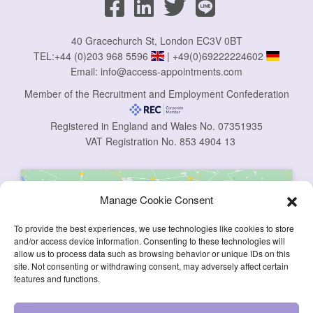
40 Gracechurch St, London EC3V 0BT
TEL:
+44 (0)203 968 5596
|
+49(0)69222224602
Email:
info@access-appointments.com
Member of the Recruitment and Employment Confederation
Registered in England and Wales No. 07351935
VAT Registration No. 853 4904 13
Manage Cookie Consent
To provide the best experiences, we use technologies like cookies to store
and/or access device information. Consenting to these technologies will
allow us to process data such as browsing behavior or unique IDs on this
Click to accept marketing cookies and
site. Not consenting or withdrawing consent, may adversely affect certain
enable this content
features and functions.