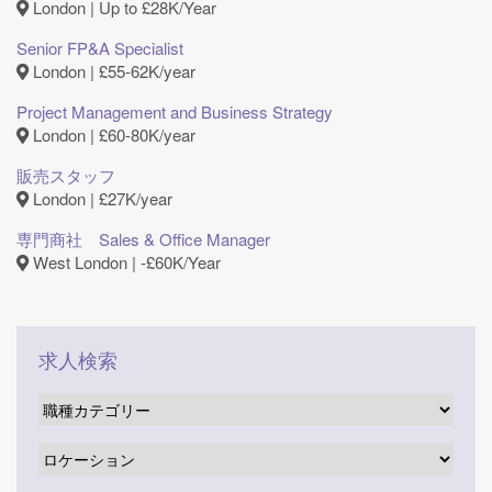
London | Up to £28K/Year
Senior FP&A Specialist
London | £55-62K/year
Project Management and Business Strategy
London | £60-80K/year
販売スタッフ
London | £27K/year
専門商社 Sales & Office Manager
West London | ‐£60K/Year
求人検索