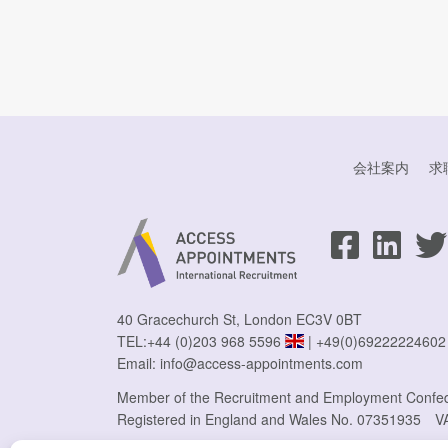
会社案内
求
40 Gracechurch St, London EC3V 0BT
TEL:
+44 (0)203 968 5596
|
+49(0)69222224602
Email:
info@access-appointments.com
Member of the Recruitment and Employment Confe
Registered in England and Wales No. 07351935
V