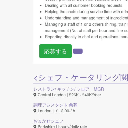
Dealing with all customer booking requests
Helping the chefs during service time with dri
Understanding and management of ingredient
Managing a staff of 1 or 2 others (hiring, trai
management (No. of staff per hour and line-sc
Reporting directly to chef and operations ma
応募する
<シェフ・ケータリング
レストラン/ キッチン/ フロア MGR
Central London | £26K - £40K/Year
調理アシスタント 急募
London | ￡12.00-/ h
おまかせシェフ
Berkshire | hourly/daily rate