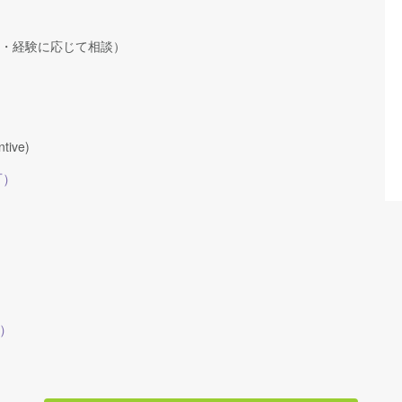
、スキル・経験に応じて相談）
ntive)
可）
）