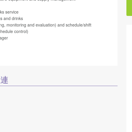
nks service
s and drinks
ning, monitoring and evaluation) and schedule/shift
hedule control)
nager
関連