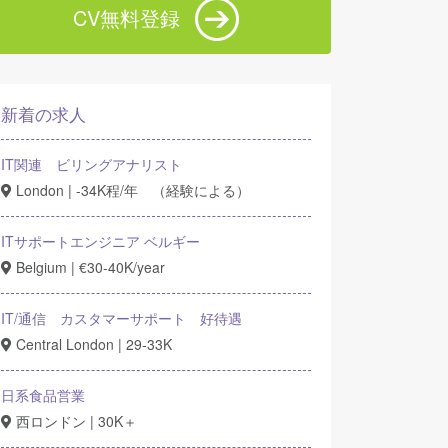
CV無料登録
新着の求人
IT関連 ビリングアナリスト
London | -34K程/年 （経験による）
ITサポートエンジニア ベルギー
Belgium | €30-40K/year
IT/通信 カスタマーサポート 好待遇
Central London | 29-33K
日系食品営業
西ロンドン | 30K＋